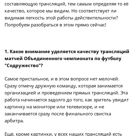
Игроки
составляющую трансляций, тем самым определяя то её
Юрист
качество, которое мы видим. Но соответствует ли
Дисквалификации
видимая легкость этой работы действительности?
Бухгалтерия
Попробуем разобраться в этом прямо сейчас!
Новости
Служба безопасности
О турнире
Пресс-служба
1. Какое внимание уделяется качеству трансляций
Отдел информационных технологий
Кубок Объединенного Чемпионата по
матчей Объединенного чемпионата по футболу
футболу "Содружество"
"Содружество"?
Календарь и результаты матчей
Комитеты
Самое пристальное, и в этом вопросе нет мелочей.
Сразу отмечу дружную команду, которая занимается
Турнирные таблицы
Спортивный комитет
организацией и проведением прямых трансляций. Эта
работа начинается задолго до того, как зритель увидит
Статистика
Инспекторско-судейский комитет
картинку на мониторе или телевизоре, и не
Команды
заканчивается сразу после финального свистка
Контрольно-дисциплинарный комитет
арбитра.
Игроки
Ещё, кроме картинки, у всех наших трансляций есть
Документы