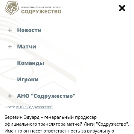
Новости
Новости "Содружества"
Турниры "Содружества"
Матчи
Лига "Содружество": Качество
Объединенный чемпионат
Календарь и результаты матчей
трансляций – приоритет
Команды
Кубок
Объединенный чемпионат по футболу
чемпионата. Взгляд
"Содружество"
Детско-юношеское первенство
официального транслятора
Игроки
Календарь и результаты матчей
матчей
Зимний Кубок
АНО "Содружество"
Турнирная таблица
Судейские назначения
Руководство АНО "Содружество"
Фото:
АНО "Содружество"
Статистика
Решения КДК
Березин Эдуард – генеральный продюсер
Аппарат
Команды
официального транслятора матчей Лиги "Содружество".
Офис-менеджер
Именно он несет ответственность за визуальную
Новости "Содружества"