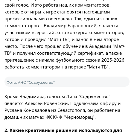
Дисквалификации
свой голос. И это работа наших комментаторов,
Учредительные документы
которые от игры к игре становятся настоящими
Новости
профессионалами своего дела. Так, один из наших
Регламентирующие документы
О турнире
комментаторов – Владимир Барановский, является
участником всероссийского конкурса комментаторов,
который проводил "Матч ТВ", и занял в нём второе
Турнир Объединенного чемпионата по
место. После чего прошёл обучение в Академии "Матч
футболу "Содружество" среди юношей
ТВ" и получил соответствующий сертификат, а также
2009-2010 годов рождения (U-17)
приглашение с начала футбольного сезона 2025-2026
работать комментатором на портале "Матч ТВ".
Календарь и результаты матчей
Турнирная таблица
Фото:
АНО "Содружество"
Статистика
Кроме Владимира, голосом Лиги "Содружество"
является Алексей Ровенский. Подключаем к эфиру и
Команды
Руслана Коновалова из Севастополя, он работает на
домашних матчах ФК КЧФ "Черноморец".
Игроки
Дисквалификации
2. Какие креативные решения используются для