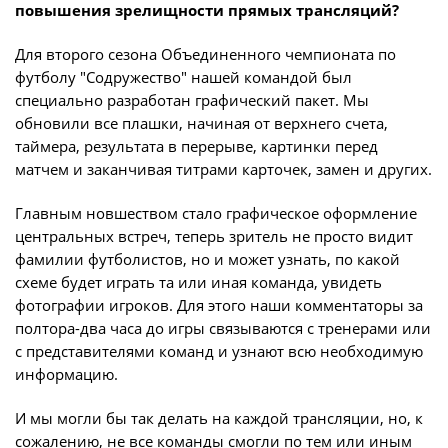
повышения зрелищности прямых трансляций?
О турнире
Для второго сезона Объединенного чемпионата по
футболу "Содружество" нашей командой был
Турнир Объединенного Чемпионата по
специально разработан графический пакет. Мы
футболу "Содружество" среди юношей
обновили все плашки, начиная от верхнего счета,
2011-2012 годов рождения (U-15)
таймера, результата в перерыве, картинки перед
матчем и заканчивая титрами карточек, замен и других.
Календарь и результаты матчей
Турнирная таблица
Главным новшеством стало графическое оформление
центральных встреч, теперь зритель не просто видит
Статистика
фамилии футболистов, но и может узнать, по какой
схеме будет играть та или иная команда, увидеть
Команды
фотографии игроков. Для этого наши комментаторы за
полтора-два часа до игры связываются с тренерами или
Игроки
с представителями команд и узнают всю необходимую
Дисквалификации
информацию.
О турнире
И мы могли бы так делать на каждой трансляции, но, к
сожалению, не все команды смогли по тем или иным