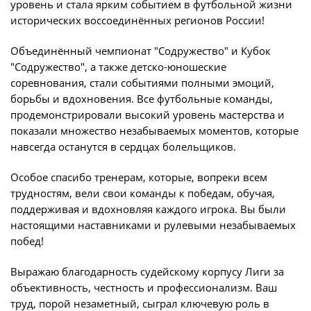
уровень и стала ярким событием в футбольной жизни
Юрист
исторических воссоединённых регионов России!
Новости
Бухгалтерия
О турнире
Объединённый чемпионат "Содружество" и Кубок
Служба безопасности
"Содружество", а также детско-юношеские
Пресс-служба
соревнования, стали событиями полными эмоций,
Кубок Объединенного Чемпионата по
борьбы и вдохновения. Все футбольные команды,
Отдел информационных технологий
футболу "Содружество"
продемонстрировали высокий уровень мастерства и
Календарь и результаты матчей
показали множество незабываемых моментов, которые
Комитеты
навсегда останутся в сердцах болельщиков.
Турнирные таблицы
Спортивный комитет
Статистика
Особое спасибо тренерам, которые, вопреки всем
Инспекторско-судейский комитет
трудностям, вели свои команды к победам, обучая,
Команды
поддерживая и вдохновляя каждого игрока. Вы были
Контрольно-дисциплинарный комитет
Игроки
настоящими наставниками и рулевыми незабываемых
побед!
Дисквалификации
Документы
Новости
Выражаю благодарность судейскому корпусу Лиги за
Учредительные документы
объективность, честность и профессионализм. Ваш
О турнире
труд, порой незаметный, сыграл ключевую роль в
Регламентирующие документы