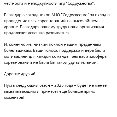
честности и неподкупности игр "Содружества".
Турнир Объединенного чемпионата по
футболу "Содружество" среди юношей
Благодарю сотрудников АНО "Содружество" за вклад в
2009-2010 годов рождения (U-17)
проведение всех соревнований на высочайшем
уровне. Благодаря вашему труду наша организация
Календарь и результаты матчей
продолжает успешно развиваться.
Турнирная таблица
И, конечно же, низкий поклон нашим преданным
Статистика
болельщикам. Ваши голоса, поддержка и вера были
Команды
мотивацией для каждой команды. Без вас атмосфера
соревнований не была бы такой удивительной.
Игроки
Дисквалификации
Дорогие друзья!
О турнире
Пусть следующий сезон – 2025 года – будет не менее
захватывающим и принесет еще больше ярких
моментов!
Турнир Объединенного Чемпионата по
футболу "Содружество" среди юношей
2011-2012 годов рождения (U-15)