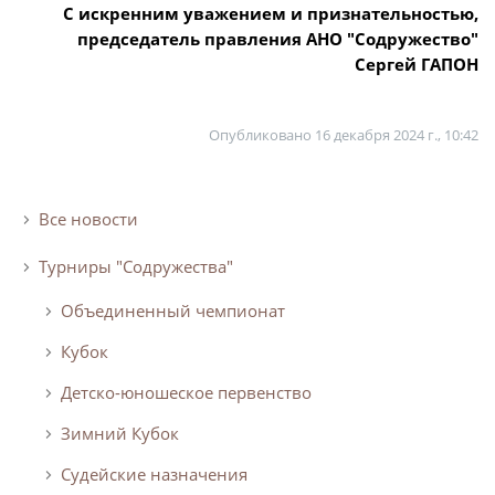
Календарь и результаты матчей
С искренним уважением и признательностью,
Турнирная таблица
председатель правления АНО "Содружество"
Сергей ГАПОН
Статистика
Команды
Опубликовано
16 декабря 2024 г., 10:42
Игроки
Дисквалификации
Все новости
О турнире
Турниры "Содружества"
Архив турниров
Объединенный чемпионат
Регламентирующие документы
Кубок
Детско-юношеское первенство
Зимний Кубок
Судейские назначения