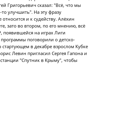
ей Григорьевич сказал: "Всё, что мы
ности
-то улучшить". На эту фразу
 относится и к судейству. Алёхин
го Чемпионата по футболу
е, зато во втором, по его мнению, всё
ционных технологий
Р, появившейся на играх Лиги
и программы поговорили о детско-
зультаты матчей
о стартующем в декабре взрослом Кубке
лицы
Борис Левин пригласил Сергея Гапона и
итет
станции "Спутник в Крыму", чтобы
удейский комитет
сциплинарный комитет
ии
 документы
щие документы
ого чемпионата по футболу