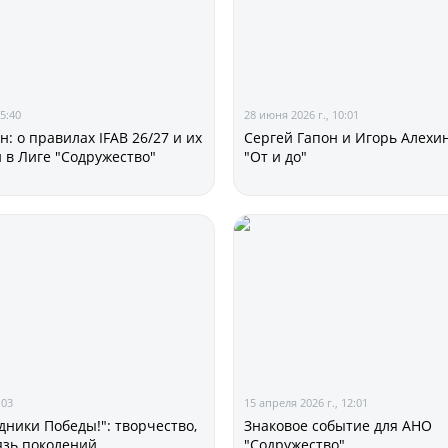
Статистика
Команды
Игроки
15:40
28 июня 2026 г., 10:01
Дисквалификац
: о правилах IFAB 26/27 и их
Сергей Гапон и Игорь Алехин
О турнире
в Лиге "Содружество"
"От и до"
Архив турниров
Регламентирующие
:03
15 апреля 2026 г., 12:01
дники Победы!": творчество,
Знаковое событие для АНО
язь поколений
"Содружество"