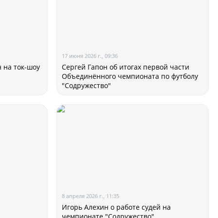
17 июня 2026 г., 09:36
ии
 на ток-шоу
Сергей Гапон об итогах первой части
Объединённого чемпионата по футболу
"Содружество"
 документы
8 апреля 2026 г., 11:35
Игорь Алехин о работе судей на
чемпионате "Содружество"