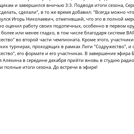
икам и завершился вничью 3:3. Подводя итоги сезона, Серг
О турнире
Служба безопас
сделать, сделали", в то же время добавил: "Всегда можно что
Пресс-служба
улся Игорь Николаевич, отметивший, что это в полной мере
Кубок Объединенно
о оценил работу своих подопечных, особенно в первом круг
Отдел информа
"Содружество"
более или менее гладко, в том числе благодаря системе ВА
ество" во второй части чемпионата. Кроме этого, участник
Календарь и ре
их турнирах, проходящих в рамках Лиги "Содружество", и 
Комитеты
Турнирные таб
ество", его формате и его участниках. В завершение эфира 
Спортивный ком
 Алёхина в середине декабря прийти вновь в студию радио
Статистика
и полные итоги сезона. До встречи в эфире!
Инспекторско-с
Команды
Контрольно-ди
Игроки
Дисквалификац
Документы
Новости
Учредительные
О турнире
Регламентирую
Турнир Объединенн