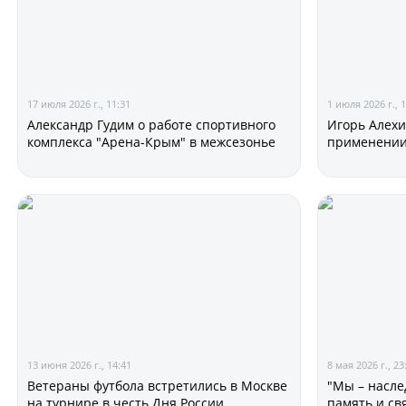
17 июля 2026 г., 11:31
1 июля 2026 г., 
Александр Гудим о работе спортивного
Игорь Алехин
комплекса "Арена-Крым" в межсезонье
применении 
13 июня 2026 г., 14:41
8 мая 2026 г., 23
Ветераны футбола встретились в Москве
"Мы – насле
на турнире в честь Дня России
память и св