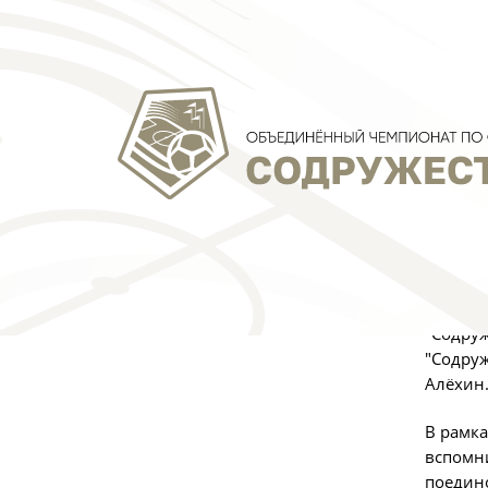
Фото:
А
Радиост
она не
"Содруж
"Содруж
Алёхин
В рамка
вспомн
поедин