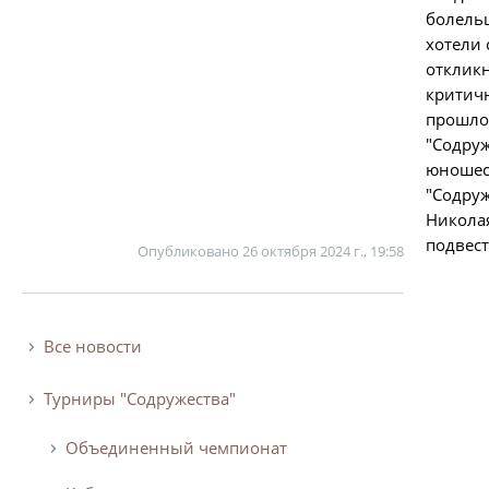
болельщ
хотели 
откликн
критичн
прошло 
"Содруж
юношеск
"Содруж
Николая
подвест
Опубликовано
26 октября 2024 г., 19:58
Все новости
Турниры "Содружества"
Объединенный чемпионат