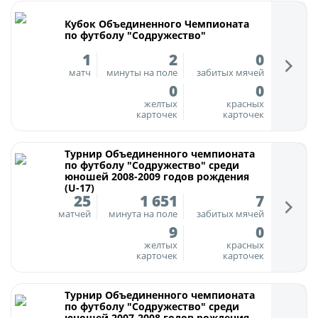
Календарь и результаты матчей
Кубок Объединенного Чемпионата
Турнирная таблица
по футболу "Содружество"
Статистика
1
2
0
Команды
матч
минуты на поле
забитых мячей
0
0
Игроки
желтых
красных
карточек
карточек
Дисквалификации
О турнире
Турнир Объединенного чемпионата
по футболу "Содружество" среди
юношей 2008-2009 годов рождения
(U-17)
Архив турниров
25
1 651
7
Регламентирующие документы
матчей
минута на поле
забитых мячей
9
0
желтых
красных
карточек
карточек
Турнир Объединенного чемпионата
по футболу "Содружество" среди
юношей 2007-2008 годов рождения