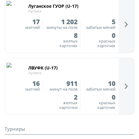
Луганское ГУОР (U-17)
Турнир Объединенного чемпионата по
Луганск
футболу "Содружество" среди юношей
17
1 202
5
2009-2010 годов рождения (U-17)
матчей
минуты на поле
забитых мячей
Календарь и результаты матчей
8
0
желтых
красных
Турнирная таблица
карточек
карточек
Статистика
Команды
ЛВУФК (U-17)
Луганск
Игроки
16
911
10
Дисквалификации
матчей
минут на поле
забитых мячей
2
0
О турнире
желтых
красных
карточки
карточек
Турнир Объединенного Чемпионата по
футболу "Содружество" среди юношей
2011-2012 годов рождения (U-15)
Турниры