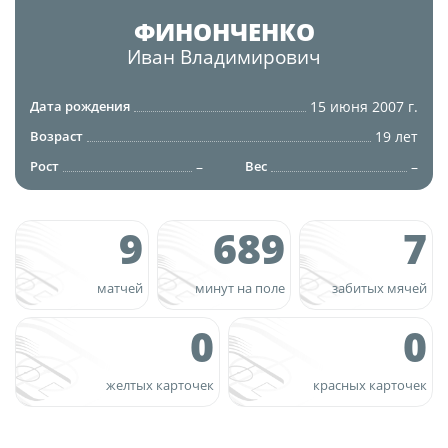
Юрист
ФИНОНЧЕНКО
Новости
Бухгалтерия
Иван
Владимирович
О турнире
Служба безопасности
15 июня 2007 г.
Дата рождения
Пресс-служба
Кубок Объединенного Чемпионата по
19 лет
Возраст
Отдел информационных технологий
футболу "Содружество"
–
–
Рост
Вес
Календарь и результаты матчей
Комитеты
Турнирные таблицы
9
689
7
Спортивный комитет
Статистика
Инспекторско-судейский комитет
Команды
матчей
минут на поле
забитых мячей
Контрольно-дисциплинарный комитет
Игроки
0
0
Дисквалификации
Документы
Новости
желтых карточек
красных карточек
Учредительные документы
О турнире
Регламентирующие документы