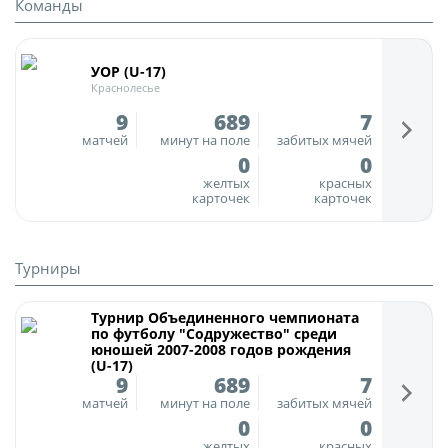
Команды
Турнир Объединенного чемпионата по
футболу "Содружество" среди юношей
УОР (U-17)
2009-2010 годов рождения (U-17)
Краснолесье
Календарь и результаты матчей
9
689
7
матчей
минут на поле
забитых мячей
Турнирная таблица
0
0
Статистика
желтых
красных
карточек
карточек
Команды
Игроки
Турниры
Дисквалификации
О турнире
Турнир Объединенного чемпионата
по футболу "Содружество" среди
юношей 2007-2008 годов рождения
(U-17)
Турнир Объединенного Чемпионата по
9
689
7
футболу "Содружество" среди юношей
матчей
минут на поле
забитых мячей
2011-2012 годов рождения (U-15)
0
0
желтых
красных