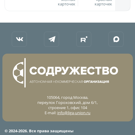
Календарь и результаты матчей
карточек
карточек
Турнирная таблица
Статистика
Команды
Игроки
Дисквалификации
О турнире
Архив турниров
Регламентирующие документы
105064, город Москва,
переулок Гороховский, дом 6/1,
строение 1, офис 104
E-mail:
info@liga-union.ru
© 2024-2026. Все права защищены