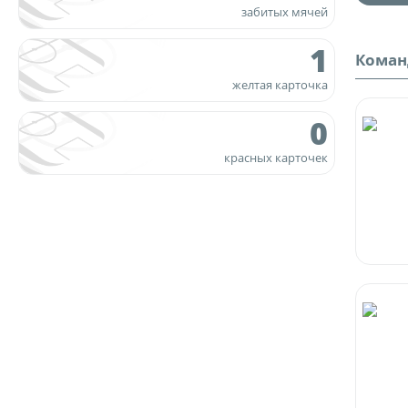
забитых мячей
1
Кома
желтая карточка
0
красных карточек