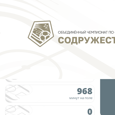
13
матчей
968
минут на поле
0