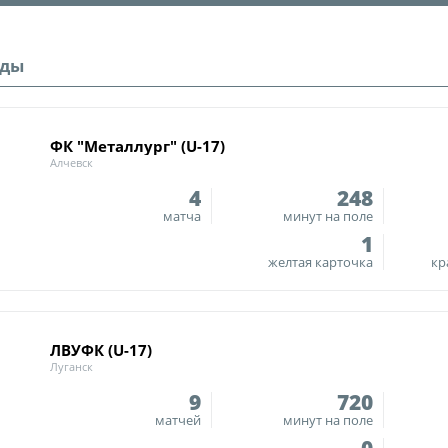
О турнире
Служба безопас
Пресс-служба
нды
Кубок Объединенно
Отдел информа
"Содружество"
Календарь и ре
ФК "Металлург" (U-17)
Комитеты
Алчевск
Турнирные таб
Спортивный ком
4
248
Статистика
матча
минут на поле
Инспекторско-с
Команды
1
Контрольно-ди
желтая карточка
кр
Игроки
Дисквалификац
Документы
Новости
ЛВУФК (U-17)
Учредительные
Луганск
О турнире
Регламентирую
9
720
матчей
минут на поле
Турнир Объединенн