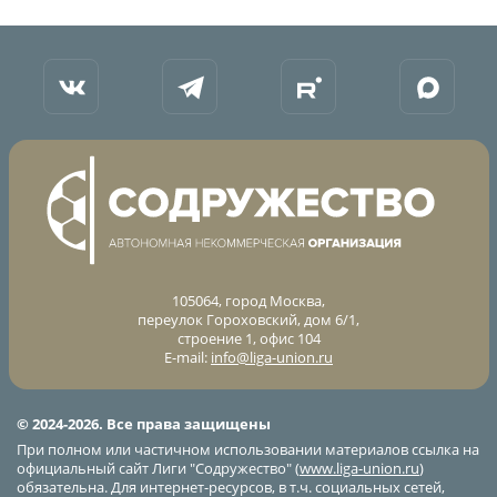
Календарь и результаты матчей
Турнирная таблица
Статистика
Команды
Игроки
Дисквалификации
О турнире
Архив турниров
105064, город Москва,
переулок Гороховский, дом 6/1,
Регламентирующие документы
строение 1, офис 104
E-mail:
info@liga-union.ru
© 2024-2026. Все права защищены
При полном или частичном использовании материалов ссылка на
официальный сайт Лиги "Содружество" (
www.liga-union.ru
)
обязательна. Для интернет-ресурсов, в т.ч. социальных сетей,