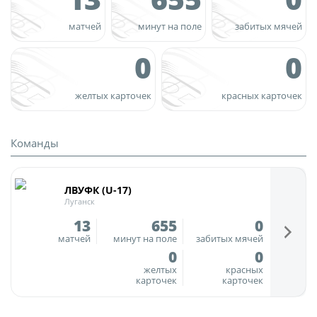
Юрист
Новости
матчей
минут на поле
забитых мячей
Бухгалтерия
О турнире
Служба безопасности
0
0
Пресс-служба
Кубок Объединенного Чемпионата по
желтых карточек
красных карточек
Отдел информационных технологий
футболу "Содружество"
Календарь и результаты матчей
Команды
Комитеты
Турнирные таблицы
Спортивный комитет
Статистика
ЛВУФК (U-17)
Инспекторско-судейский комитет
Команды
Луганск
Контрольно-дисциплинарный комитет
13
655
0
Игроки
матчей
минут на поле
забитых мячей
Дисквалификации
0
0
Документы
желтых
красных
Новости
карточек
карточек
Учредительные документы
О турнире
Регламентирующие документы