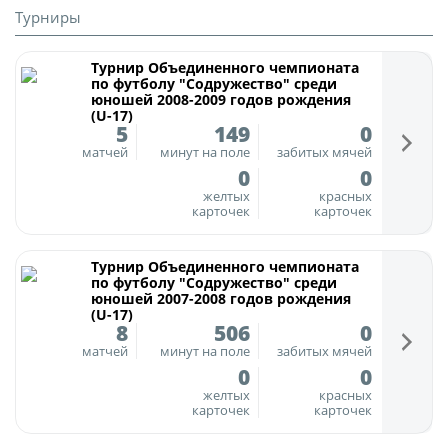
Турниры
Турнир Объединенного чемпионата по
футболу "Содружество" среди юношей
Турнир Объединенного чемпионата
2009-2010 годов рождения (U-17)
по футболу "Содружество" среди
юношей 2008-2009 годов рождения
Календарь и результаты матчей
(U-17)
5
149
0
Турнирная таблица
матчей
минут на поле
забитых мячей
0
0
Статистика
желтых
красных
Команды
карточек
карточек
Игроки
Турнир Объединенного чемпионата
Дисквалификации
по футболу "Содружество" среди
юношей 2007-2008 годов рождения
О турнире
(U-17)
8
506
0
матчей
минут на поле
забитых мячей
0
0
Турнир Объединенного Чемпионата по
футболу "Содружество" среди юношей
желтых
красных
карточек
карточек
2011-2012 годов рождения (U-15)