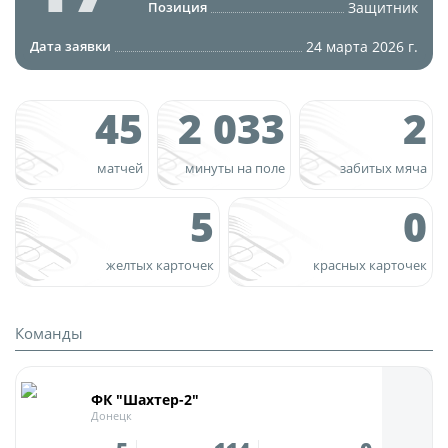
Юрист
Защитник
Позиция
Новости
Бухгалтерия
24 марта 2026 г.
Дата заявки
О турнире
Служба безопасности
Пресс-служба
45
2 033
2
Кубок Объединенного Чемпионата по
Отдел информационных технологий
футболу "Содружество"
матчей
минуты на поле
забитых мяча
Календарь и результаты матчей
Комитеты
5
0
Турнирные таблицы
Спортивный комитет
Статистика
желтых карточек
красных карточек
Инспекторско-судейский комитет
Команды
Контрольно-дисциплинарный комитет
Игроки
Команды
Дисквалификации
Документы
Новости
ФК "Шахтер-2"
Учредительные документы
Донецк
О турнире
Регламентирующие документы