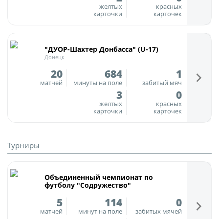
Календарь и результаты матчей
желтых
красных
карточки
карточек
Турнирная таблица
Статистика
"ДУОР-Шахтер Донбасса" (U-17)
Команды
Донецк
Игроки
20
684
1
Дисквалификации
матчей
минуты на поле
забитый мяч
3
0
О турнире
желтых
красных
карточки
карточек
Архив турниров
Турниры
Регламентирующие документы
Объединенный чемпионат по
футболу "Содружество"
5
114
0
матчей
минут на поле
забитых мячей