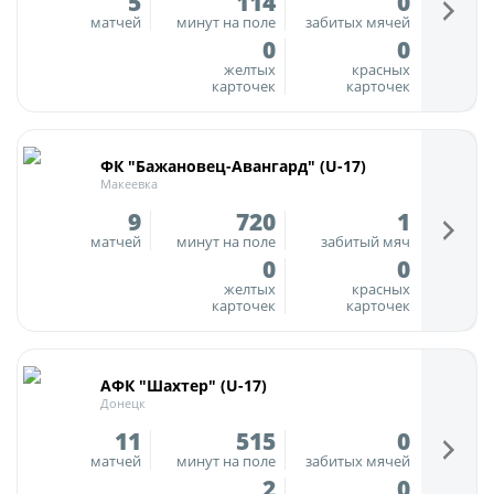
5
114
0
матчей
минут на поле
забитых мячей
Турнир Объединенного чемпионата по
0
0
футболу "Содружество" среди юношей
желтых
красных
2009-2010 годов рождения (U-17)
карточек
карточек
Календарь и результаты матчей
Турнирная таблица
ФК "Бажановец-Авангард" (U-17)
Макеевка
Статистика
9
720
1
Команды
матчей
минут на поле
забитый мяч
0
0
Игроки
желтых
красных
Дисквалификации
карточек
карточек
О турнире
АФК "Шахтер" (U-17)
Донецк
Турнир Объединенного Чемпионата по
футболу "Содружество" среди юношей
11
515
0
2011-2012 годов рождения (U-15)
матчей
минут на поле
забитых мячей
2
0