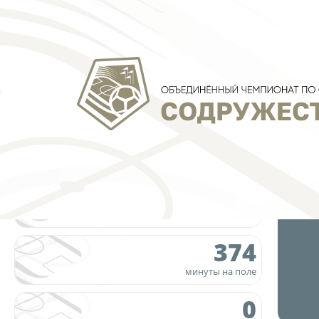
5
матчей
374
минуты на поле
0