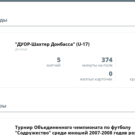
О турнире
Служба безопас
Пресс-служба
нды
Кубок Объединенно
Отдел информа
"Содружество"
Календарь и ре
"ДУОР-Шахтер Донбасса" (U-17)
Комитеты
Донецк
Турнирные таб
Спортивный ком
5
374
Статистика
матчей
минуты на поле
Инспекторско-с
Команды
0
Контрольно-ди
желтых карточек
кр
Игроки
Дисквалификац
Документы
Новости
ры
Учредительные
О турнире
Регламентирую
Турнир Объединенного чемпионата по футболу
Турнир Объединенн
"Содружество" среди юношей 2007-2008 годов ро