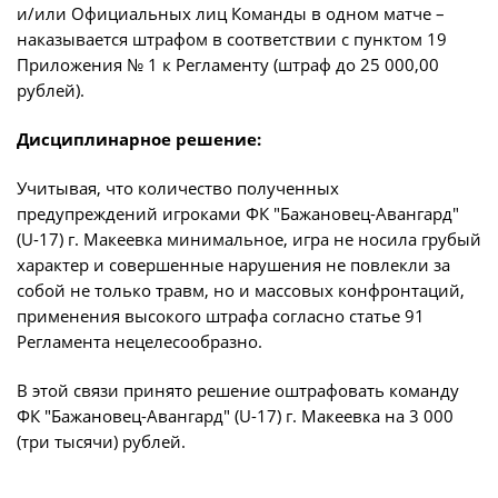
Календарь и результаты матчей
и/или Официальных лиц Команды в одном матче –
Турнирная таблица
наказывается штрафом в соответствии с пунктом 19
Приложения № 1 к Регламенту (штраф до 25 000,00
Статистика
рублей).
Команды
Дисциплинарное решение:
Игроки
Учитывая, что количество полученных
Дисквалификации
предупреждений игроками ФК "Бажановец-Авангард"
О турнире
(U-17) г. Макеевка минимальное, игра не носила грубый
характер и совершенные нарушения не повлекли за
собой не только травм, но и массовых конфронтаций,
Архив турниров
применения высокого штрафа согласно статье 91
Регламентирующие документы
Регламента нецелесообразно.
В этой связи принято решение оштрафовать команду
ФК "Бажановец-Авангард" (U-17) г. Макеевка на 3 000
(три тысячи) рублей.