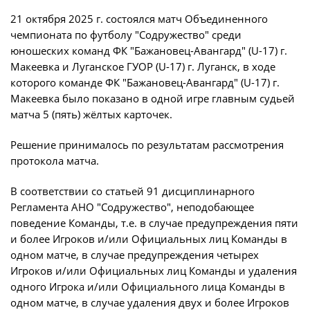
21 октября 2025 г. состоялся матч Объединенного
Турнир Объединенного чемпионата по
чемпионата по футболу "Содружество" среди
футболу "Содружество" среди юношей
юношеских команд ФК "Бажановец-Авангард" (U-17) г.
2009-2010 годов рождения (U-17)
Макеевка и Луганское ГУОР (U-17) г. Луганск, в ходе
Календарь и результаты матчей
которого команде ФК "Бажановец-Авангард" (U-17) г.
Макеевка было показано в одной игре главным судьей
Турнирная таблица
матча 5 (пять) жёлтых карточек.
Статистика
Решение принималось по результатам рассмотрения
Команды
протокола матча.
Игроки
В соответствии со статьей 91 дисциплинарного
Дисквалификации
Регламента АНО "Содружество", неподобающее
О турнире
поведение Команды, т.е. в случае предупреждения пяти
и более Игроков и/или Официальных лиц Команды в
одном матче, в случае предупреждения четырех
Турнир Объединенного Чемпионата по
Игроков и/или Официальных лиц Команды и удаления
футболу "Содружество" среди юношей
одного Игрока и/или Официального лица Команды в
2011-2012 годов рождения (U-15)
одном матче, в случае удаления двух и более Игроков