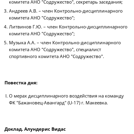
комитета АНО "Содружество", секретарь заседания;
Юрист
Новости
Андреев А.В. – член Контрольно-дисциплинарного
Бухгалтерия
комитета АНО "Содружество";
О турнире
Служба безопасности
Литвинов Г.Ю. – член Контрольно-дисциплинарного
Пресс-служба
комитета АНО "Содружество";
Кубок Объединенного Чемпионата по
Музыка А.А. – член Контрольно-дисциплинарного
Отдел информационных технологий
футболу "Содружество"
комитета АНО "Содружество", специалист
Календарь и результаты матчей
спортивного комитета АНО "Содружество".
Комитеты
Турнирные таблицы
Спортивный комитет
Статистика
Инспекторско-судейский комитет
Повестка дня:
Команды
Контрольно-дисциплинарный комитет
Игроки
О мерах дисциплинарного воздействия на команду
ФК "Бажановец-Авангард" (U-17) г. Макеевка.
Дисквалификации
Документы
Новости
Учредительные документы
О турнире
Доклад. Алундерис Видас
Регламентирующие документы