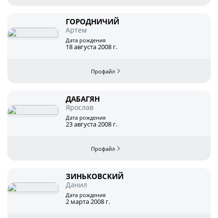
Дисквалификации
Учредительные документы
Новости
ГОРОДНИЧИЙ
Артем
Регламентирующие документы
О турнире
Дата рождения
18 августа 2008 г.
Турнир Объединенного чемпионата по
футболу "Содружество" среди юношей
2009-2010 годов рождения (U-17)
ДАБАГЯН
Ярослав
Календарь и результаты матчей
Дата рождения
23 августа 2008 г.
Турнирная таблица
Статистика
Команды
ЗИНЬКОВСКИЙ
Данил
Игроки
Дата рождения
2 марта 2008 г.
Дисквалификации