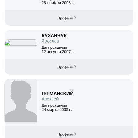
Игроки
23 ноября 2008 г.
Юрист
Дисквалификации
Бухгалтерия
Новости
Служба безопасности
БУХАНЧУК
О турнире
Ярослав
Пресс-служба
Дата рождения
12 августа 2007 г.
Отдел информационных технологий
Кубок Объединенного Чемпионата по
футболу "Содружество"
Календарь и результаты матчей
Комитеты
Турнирные таблицы
Спортивный комитет
ГЕТМАНСКИЙ
Алексей
Статистика
Инспекторско-судейский комитет
Дата рождения
24 марта 2008 г.
Команды
Контрольно-дисциплинарный комитет
Игроки
Документы