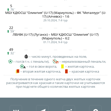
Календарь и результаты матчей
5
Турнирная таблица
76`
МБУ КДЮСШ "Олимпия" (U-17) (Мариуполь) – ФК "Металлург" (U-
17) (Алчевск) – 1:6
Статистика
29.10.2024, 7-й тур
Команды
22
59`
Игроки
ЛВУФК (U-17) (Луганск) – МБУ КДЮСШ "Олимпия" (U-17)
(Мариуполь) – 6:2
Дисквалификации
01.11.2024, 9-й тур
49
О турнире
32`
– число минут, проведенных на поле,
– гол (в т.ч. с пенальти),
– нереализованный пенальти,
Архив турниров
– гол в свои ворота,
– желтая карточка,
– вторая желтая карточка,
– красная карточка
Регламентирующие документы
Получение в течение одного матча двух желтых карточек
рассматривается как красная и такие карточки не учитываются
при подсчете общего количества желтых карточек