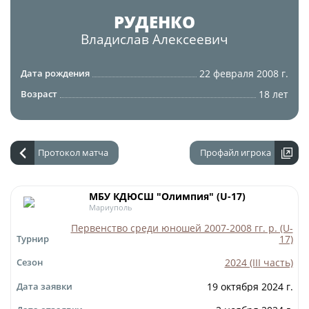
Юрист
РУДЕНКО
Новости
Бухгалтерия
Владислав
Алексеевич
О турнире
Служба безопасности
22 февраля 2008 г.
Дата рождения
Пресс-служба
Кубок Объединенного Чемпионата по
18 лет
Возраст
Отдел информационных технологий
футболу "Содружество"
Календарь и результаты матчей
Комитеты
Турнирные таблицы
Протокол матча
Профайл игрока
Спортивный комитет
Статистика
Инспекторско-судейский комитет
Команды
МБУ КДЮСШ "Олимпия" (U-17)
Мариуполь
Контрольно-дисциплинарный комитет
Игроки
Первенство среди юношей 2007-2008 гг. р. (U-
17)
Турнир
Дисквалификации
Документы
2024 (III часть)
Сезон
Новости
Учредительные документы
19 октября 2024 г.
Дата заявки
О турнире
Регламентирующие документы