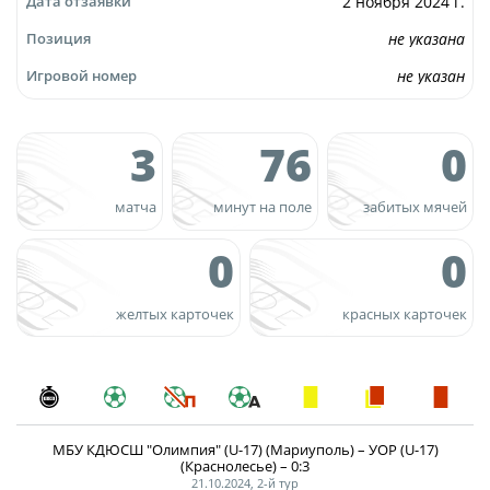
2 ноября 2024 г.
Дата отзаявки
Турнир Объединенного чемпионата по
не указана
Позиция
футболу "Содружество" среди юношей
не указан
Игровой номер
2009-2010 годов рождения (U-17)
Календарь и результаты матчей
3
76
0
Турнирная таблица
Статистика
матча
минут на поле
забитых мячей
Команды
0
0
Игроки
Дисквалификации
желтых карточек
красных карточек
О турнире
Турнир Объединенного Чемпионата по
футболу "Содружество" среди юношей
МБУ КДЮСШ "Олимпия" (U-17) (Мариуполь) – УОР (U-17)
2011-2012 годов рождения (U-15)
(Краснолесье) – 0:3
21.10.2024, 2-й тур