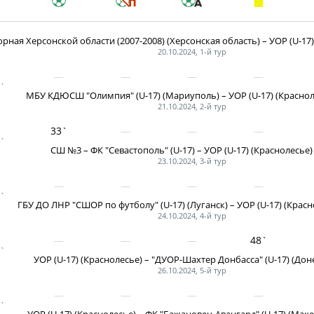
"Содружество" сре
рождения (U-17)
Календарь и ре
рная Херсонской области (2007-2008) (Херсонская область) – УОР (U-17) 
20.10.2024, 1-й тур
Турнирная табл
`
Статистика
МБУ КДЮСШ "Олимпия" (U-17) (Мариуполь) – УОР (U-17) (Красноле
21.10.2024, 2-й тур
Команды
33`
Игроки
`
СШ №3 – ФК "Севастополь" (U-17) – УОР (U-17) (Краснолесье) 
Дисквалификац
23.10.2024, 3-й тур
О турнире
`
ГБУ ДО ЛНР "СШОР по футболу" (U-17) (Луганск) – УОР (U-17) (Красно
24.10.2024, 4-й тур
Турнир Объединенн
48`
"Содружество" сре
`
рождения (U-15)
УОР (U-17) (Краснолесье) – "ДУОР-Шахтер Донбасса" (U-17) (Доне
26.10.2024, 5-й тур
Календарь и ре
Турнирная табл
`