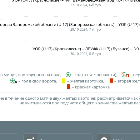
УОР (U-17) (Краснолесье) – ФК "Бажановец-Авангард" (U-17) (Макее
27.10.2024, 6-й тур
Статистика
Команды
`
орная Запорожской области (U-17) (Запорожская область) – УОР (U-17) (
Игроки
29.10.2024, 7-й тур
Дисквалификац
`
О турнире
УОР (U-17) (Краснолесье) – ЛВУФК (U-17) (Луганск) – 3:0
30.10.2024, 8-й тур
Архив турниров
`
ло минут, проведенных на поле,
– гол (в т.ч. с пенальти),
– не
Регламентирующие
– гол в свои ворота,
– желтая карточка,
– вторая жел
– красная карточка
е в течение одного матча двух желтых карточек рассматривается как 
не учитываются при подсчете общего количества желтых ка