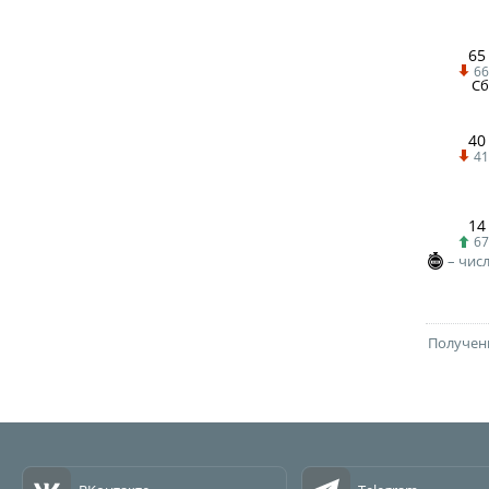
65
66
Сб
40
41
14
67
– чис
Получени