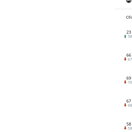
Сбо
23
58
66
67
69
70
67
68
58
59