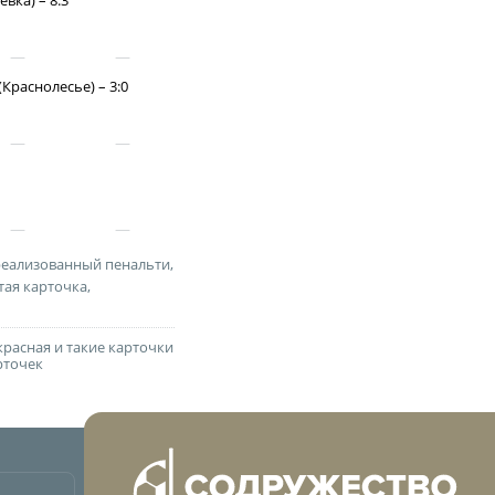
вка) – 8:3
Краснолесье) – 3:0
ии
реализованный пенальти,
 документы
тая карточка,
красная и такие карточки
рточек