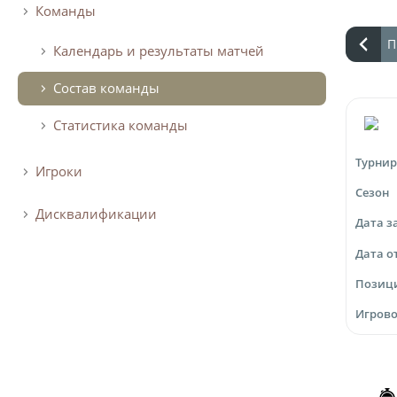
Команды
П
Календарь и результаты матчей
Состав команды
Статистика команды
Турнир
Игроки
Сезон
Дисквалификации
Дата з
Дата о
Позиц
Игрово