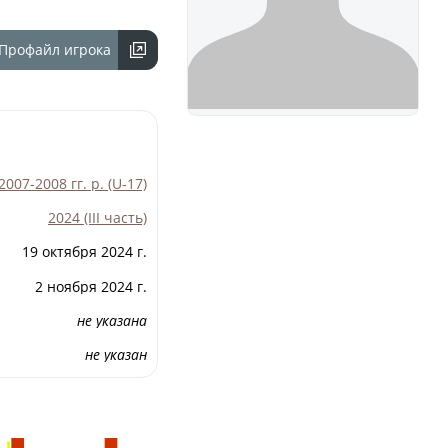
ности
Профайл игрока
го Чемпионата по футболу
ционных технологий
зультаты матчей
лицы
07-2008 гг. р. (U-17)
итет
2024 (III часть)
удейский комитет
19 октября 2024 г.
сциплинарный комитет
2 ноября 2024 г.
ии
не указана
 документы
не указан
щие документы
ого чемпионата по футболу