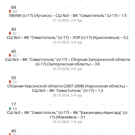
Календарь и результаты матчей
68
Турнирная таблица
69`
ЛВУФК (U-17) (Луганск) – СШ №3 – ФК "Севастополь" (U-17) – 1:5
Статистика
21.10.2024, 2-й тур
40
Команды
41`
СШ №3 – ФК "Севастополь" (U-17) – УОР (U-17) (Краснолесье) – 5:2
Игроки
23.10.2024, 3-й тур
Дисквалификации
40
41`
СШ №3 – ФК "Севастополь" (U-17) – Сборная Запорожской области
О турнире
(U-17) (Запорожская область) – 3:0
24.10.2024, 4-й тур
50
Архив турниров
51`
Сборная Херсонской области (2007-2008) (Херсонская область) –
Регламентирующие документы
СШ №3 – ФК "Севастополь" (U-17) – 1:3
26.10.2024, 5-й тур
17
64`
СШ №3 – ФК "Севастополь" (U-17) – ФК "Бажановец-Авангард" (U-
17) (Макеевка) – 3:1
29.10.2024, 7-й тур
40