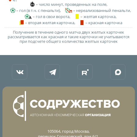
41`
– число минут, проведенных на поле,
– гол (в т.ч. с пенальти),
– нереализованный пенальти,
– гол в свои ворота,
– желтая карточка,
– вторая желтая карточка,
– красная карточка
Получение в течение одного матча двух желтых карточек
рассматривается как красная и такие карточки не учитываются
при подсчете общего количества желтых карточек
105064, город Москва,
переулок Гороховский, дом 6/1,