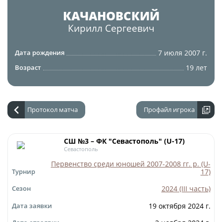
Юрист
КАЧАНОВСКИЙ
Новости
Бухгалтерия
Кирилл
Сергеевич
О турнире
Служба безопасности
7 июля 2007 г.
Дата рождения
Пресс-служба
Кубок Объединенного Чемпионата по
19 лет
Возраст
Отдел информационных технологий
футболу "Содружество"
Календарь и результаты матчей
Комитеты
Турнирные таблицы
Протокол матча
Профайл игрока
Спортивный комитет
Статистика
Инспекторско-судейский комитет
Команды
СШ №3 – ФК "Севастополь" (U-17)
Севастополь
Контрольно-дисциплинарный комитет
Игроки
Первенство среди юношей 2007-2008 гг. р. (U-
17)
Турнир
Дисквалификации
Документы
2024 (III часть)
Сезон
Новости
Учредительные документы
19 октября 2024 г.
Дата заявки
О турнире
Регламентирующие документы