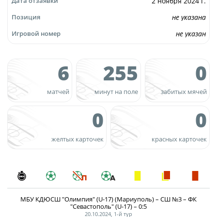
2 ноября 2024 г.
Дата отзаявки
Турнир Объединенного чемпионата по
не указана
Позиция
футболу "Содружество" среди юношей
не указан
Игровой номер
2009-2010 годов рождения (U-17)
Календарь и результаты матчей
6
255
0
Турнирная таблица
Статистика
матчей
минут на поле
забитых мячей
Команды
0
0
Игроки
Дисквалификации
желтых карточек
красных карточек
О турнире
Турнир Объединенного Чемпионата по
футболу "Содружество" среди юношей
МБУ КДЮСШ "Олимпия" (U-17) (Мариуполь) – СШ №3 – ФК
2011-2012 годов рождения (U-15)
"Севастополь" (U-17) – 0:5
20.10.2024, 1-й тур