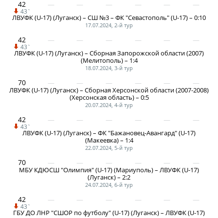
Календарь и результаты матчей
42
43`
Турнирная таблица
ЛВУФК (U-17) (Луганск) – СШ №3 – ФК "Севастополь" (U-17) – 0:10
17.07.2024, 2-й тур
Статистика
42
43`
Команды
ЛВУФК (U-17) (Луганск) – Сборная Запорожской области (2007)
(Мелитополь) – 1:4
Игроки
18.07.2024, 3-й тур
Дисквалификации
70
ЛВУФК (U-17) (Луганск) – Сборная Херсонской области (2007-2008)
(Херсонская область) – 0:5
О турнире
20.07.2024, 4-й тур
42
43`
Архив турниров
ЛВУФК (U-17) (Луганск) – ФК "Бажановец-Авангард" (U-17)
(Макеевка) – 1:4
Регламентирующие документы
22.07.2024, 5-й тур
70
МБУ КДЮСШ "Олимпия" (U-17) (Мариуполь) – ЛВУФК (U-17)
(Луганск) – 2:2
24.07.2024, 6-й тур
42
43`
ГБУ ДО ЛНР "СШОР по футболу" (U-17) (Луганск) – ЛВУФК (U-17)