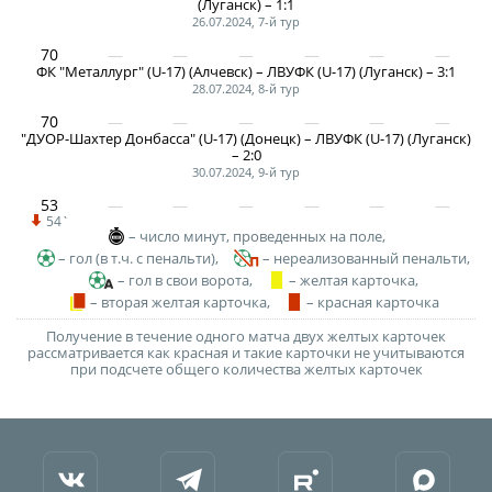
(Луганск) – 1:1
26.07.2024, 7-й тур
70
ФК "Металлург" (U-17) (Алчевск) – ЛВУФК (U-17) (Луганск) – 3:1
28.07.2024, 8-й тур
70
"ДУОР-Шахтер Донбасса" (U-17) (Донецк) – ЛВУФК (U-17) (Луганск)
– 2:0
30.07.2024, 9-й тур
53
54`
– число минут, проведенных на поле,
– гол (в т.ч. с пенальти),
– нереализованный пенальти,
– гол в свои ворота,
– желтая карточка,
– вторая желтая карточка,
– красная карточка
Получение в течение одного матча двух желтых карточек
рассматривается как красная и такие карточки не учитываются
при подсчете общего количества желтых карточек