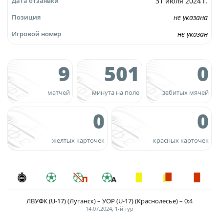
31 июля 2024 г.
Дата отзаявки
Турнир Объединенного чемпионата по
не указана
Позиция
футболу "Содружество" среди юношей
не указан
Игровой номер
2009-2010 годов рождения (U-17)
Календарь и результаты матчей
9
501
0
Турнирная таблица
Статистика
матчей
минута на поле
забитых мячей
Команды
0
0
Игроки
Дисквалификации
желтых карточек
красных карточек
О турнире
Турнир Объединенного Чемпионата по
футболу "Содружество" среди юношей
ЛВУФК (U-17) (Луганск) – УОР (U-17) (Краснолесье) – 0:4
2011-2012 годов рождения (U-15)
14.07.2024, 1-й тур