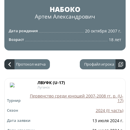
Юрист
НАБОКО
Новости
Бухгалтерия
Артем
Александрович
О турнире
Служба безопасности
20 октября 2007 г.
Дата рождения
Пресс-служба
Кубок Объединенного Чемпионата по
18 лет
Возраст
Отдел информационных технологий
футболу "Содружество"
Календарь и результаты матчей
Комитеты
Турнирные таблицы
Протокол матча
Профайл игрока
Спортивный комитет
Статистика
Инспекторско-судейский комитет
Команды
ЛВУФК (U-17)
Луганск
Контрольно-дисциплинарный комитет
Игроки
Первенство среди юношей 2007-2008 гг. р. (U-
17)
Турнир
Дисквалификации
Документы
2024 (II часть)
Сезон
Новости
Учредительные документы
13 июля 2024 г.
Дата заявки
О турнире
Регламентирующие документы