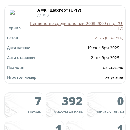
Игроки
Юрист
АФК "Шахтер" (U-17)
Дисквалификации
Донецк
Бухгалтерия
Первенство среди юношей 2008-2009 гг. р. (U-
Новости
17)
Турнир
Служба безопасности
О турнире
2025 (III часть)
Сезон
Пресс-служба
19 октября 2025 г.
Дата заявки
Отдел информационных технологий
Кубок Объединенного Чемпионата по
2 ноября 2025 г.
Дата отзаявки
футболу "Содружество"
не указана
Позиция
Календарь и результаты матчей
Комитеты
не указан
Игровой номер
Турнирные таблицы
Спортивный комитет
7
392
0
Статистика
Инспекторско-судейский комитет
Команды
Контрольно-дисциплинарный комитет
матчей
минуты на поле
забитых мячей
Игроки
1
1
Документы