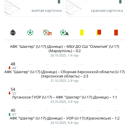
Дисквалификации
Учредительные документы
желтая карточка
красная карточка
Новости
Регламентирующие документы
О турнире
Турнир Объединенного чемпионата по
АФК "Шахтер" (U-17) (Донецк) – МБУ ДО СШ "Олимпия" (U-17)
футболу "Содружество" среди юношей
(Мариуполь) – 0:2
2009-2010 годов рождения (U-17)
20.10.2025, 1-й тур
48
Календарь и результаты матчей
49`
АФК "Шахтер" (U-17) (Донецк) – Сборная Херсонской области (U-17)
(Херсонская область) – 2:3
Турнирная таблица
21.10.2025, 2-й тур
54
Статистика
55`
Луганское ГУОР (U-17) – АФК "Шахтер" (U-17) (Донецк) – 1:1
Команды
23.10.2025, 3-й тур
40
Игроки
41`
АФК "Шахтер" (U-17) (Донецк) – УОР (U-17) (Краснолесье) – 1:2
24.10.2025, 4-й тур
Дисквалификации