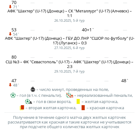
70
О турнире
71`
АФК "Шахтер" (U-17) (Донецк) – СК "Металлург" (U-17) (Алчевск) –
1:1
26.10.2025, 5-й тур
Турнир Объединенного Чемпионата по
53
40+1`
футболу "Содружество" среди юношей
54`
АФК "Шахтер" (U-17) (Донецк) – ГБУ ДО ЛНР "СШОР по футболу" (U-
2011-2012 годов рождения (U-15)
17) (Луганск) – 0:3
27.10.2025, 6-й тур
Календарь и результаты матчей
80
СШ №3 – ФК "Севастополь" (U-17) – АФК "Шахтер" (U-17) (Донецк) –
Турнирная таблица
2:3
29.10.2025, 7-й тур
Статистика
47
48`
48`
– число минут, проведенных на поле,
Команды
– гол (в т.ч. с пенальти),
– нереализованный пенальти,
– гол в свои ворота,
– желтая карточка,
Игроки
– вторая желтая карточка,
– красная карточка
Дисквалификации
Получение в течение одного матча двух желтых карточек
рассматривается как красная и такие карточки не учитываются
при подсчете общего количества желтых карточек
О турнире