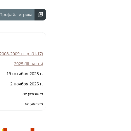
ности
Профайл игрока
го Чемпионата по футболу
ционных технологий
зультаты матчей
лицы
08-2009 гг. р. (U-17)
итет
2025 (III часть)
удейский комитет
19 октября 2025 г.
сциплинарный комитет
2 ноября 2025 г.
ии
не указана
 документы
не указан
щие документы
ого чемпионата по футболу