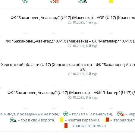
"Содружество" сре
рождения (U-17)
Календарь и ре
ФК "Бажановец-Авангард" (U-17) (Макеевка) – УОР (U-17) (Красноле
20.10.2025, 1-й тур
Турнирная табл
`
Статистика
ФК "Бажановец-Авангард" (U-17) (Макеевка) – СК "Металлург" (U-17) (А
27.10.2025, 6-й тур
Команды
Игроки
`
Херсонской области (U-17) (Херсонская область) – ФК "Бажановец-Аванг
Дисквалификац
2:0
29.10.2025, 7-й тур
О турнире
`
ФК "Бажановец-Авангард" (U-17) (Макеевка) – АФК "Шахтер" (U-17) (Д
Турнир Объединенн
30.10.2025, 8-й тур
"Содружество" сре
рождения (U-15)
ло минут, проведенных на поле,
– гол (в т.ч. с пенальти),
– не
Календарь и ре
– гол в свои ворота,
– желтая карточка,
– вторая жел
– красная карточка
Турнирная табл