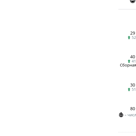
29
52
40
41
Сборная 
30
51
80
– чис