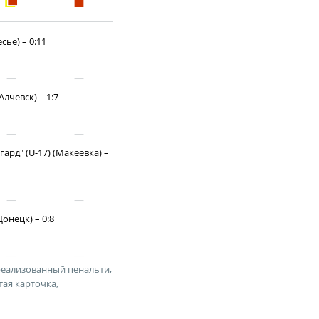
ди юношей 2009-2010 годов
зультаты матчей
сье) – 0:11
ица
лчевск) – 1:7
ард" (U-17) (Макеевка) –
ии
онецк) – 0:8
ого Чемпионата по футболу
ди юношей 2011-2012 годов
реализованный пенальти,
зультаты матчей
тая карточка,
ица